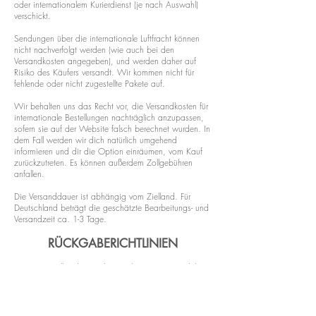
oder internationalem Kurierdienst (je nach Auswahl)
verschickt.
Sendungen über die internationale Luftfracht können
nicht nachverfolgt werden (wie auch bei den
Versandkosten angegeben), und werden daher auf
Risiko des Käufers versandt. Wir kommen nicht für
fehlende oder nicht zugestellte Pakete auf.
Wir behalten uns das Recht vor, die Versandkosten für
internationale Bestellungen nachträglich anzupassen,
sofern sie auf der Website falsch berechnet wurden. In
dem Fall werden wir dich natürlich umgehend
informieren und dir die Option einräumen, vom Kauf
zurückzutreten.
Es können außerdem Zollgebühren
anfallen.
Die Versanddauer ist abhängig vom Zielland. Für
Deutschland beträgt die geschätzte Bearbeitungs-
und
Ve
rsandzeit ca. 1-3 Tage.
RÜCKGABERICHTLINIEN
Wir setzen alles daran, die Qualität unserer Produkte
zu gewährleisten. Solltest du dennoch unzufrieden mit
deiner Bestellung sein, kontaktiere uns bitte unter
info@norabiocosmetics.com
. Wir werden unser Bestes
geben, das Problem schnellstmöglich zu beheben.